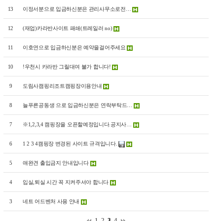
13
이정서분으로 입금하신분은 관리사무소로전…
12
(재업)카라반사이트 패쇄(트레일러 no)
11
이호연으로 입금하신분은 예약을걸어주세요
10
!우천시 카라반 그릴대여 불가 합니다!
9
도림사캠핑리조트캠핑장이용안내
8
늘푸른공동생 으로 입금하신분은 연락부탁드…
7
※1,2,3,4 캠핑장을 오픈할예정입니다.공지사…
6
1 2 3 4캠핑장 변경된 사이트 규격입니다.
5
애완견 출입금지 안내입니다
4
입실,퇴실 시간 꼭 지켜주셔야 합니다
3
네트 어드벤처 사용 안내
1
2
3
4